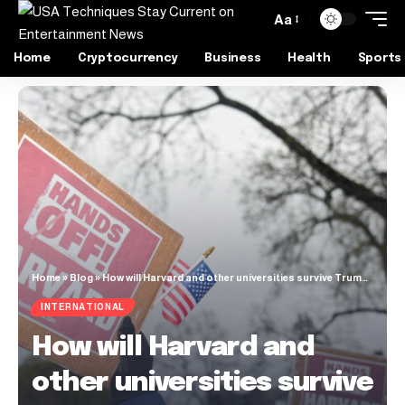
Aa
Home
Cryptocurrency
Business
Health
Sports
Home
»
Blog
»
How will Harvard and other universities survive Trump’s funding cuts? | Conflict News
INTERNATIONAL
How will Harvard and
other universities survive